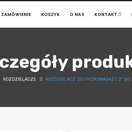
ZAMÓWIENIE
KOSZYK
O NAS
KONTAKT
czegóły produ
ROZDZIELACZE
ROZDZIELACZ DO HYDROMASAŻU 2″ (60 