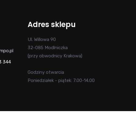
Adres sklepu
Ul. Willowa 90
32-085 Modlniczka
mpo.pl
(przy obwodnicy Krakowa)
3 344
Godziny otwarcia
Poniedziałek - piątek: 7.00-14.00