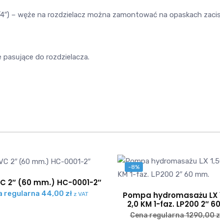
/4″) – węże na rozdzielacz można zamontować na opaskach zacisk
 pasujące do rozdzielacza.
-8%
C 2″ (60 mm.) HC-0001-2″
a regularna
44,00
zł
Pompa hydromasażu LX 
z VAT
2,0 KM 1-faz. LP200 2″ 
Cena regularna
1290,00
z