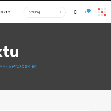
BLOG
ktu
MM), 6 WYJŚĆ SM-59