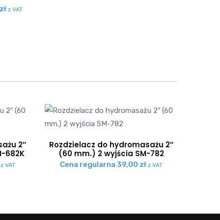
zł
z VAT
sażu 2″
Rozdzielacz do hydromasażu 2″
M-682K
(60 mm.) 2 wyjścia SM-782
Cena regularna
39,00
zł
z VAT
z VAT