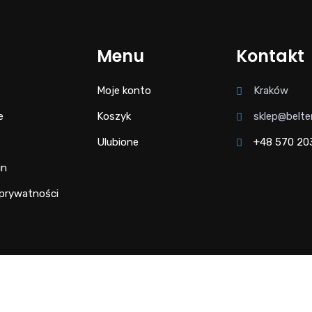
Menu
Kontakt
Moje konto
Kraków
e
Koszyk
sklep@belte
Ulubione
+48 570 20
in
 prywatności
Copyright Bel Tempo @ 2025 Wszystkie prawa zasterzone.