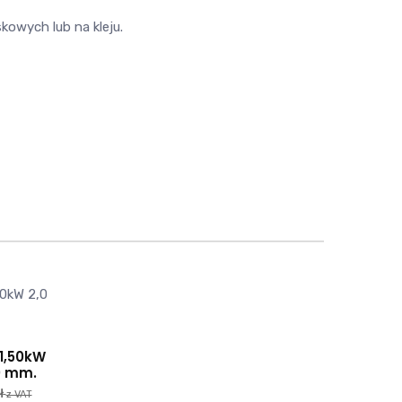
owych lub na kleju.
1,50kW
60 mm.
ł
z VAT