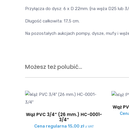
Przyłącza do dysz: 6 x D 22mm. (na węża D25 lub 3
Długość całkowita: 17,5 cm.
Na pozostałych aukcjach pompy, dysze, mufy i węże
Możesz też polubić…
Wąż PV
Cen
Wąż PVC 3/4″ (26 mm.) HC-0001-
3/4″
Cena regularna
15,00
zł
z VAT