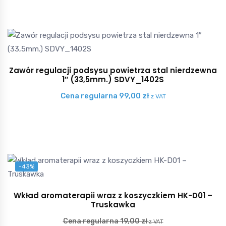
Zawór regulacji podsysu powietrza stal nierdzewna
1″ (33,5mm.) SDVY_1402S
Cena regularna
99,00
zł
z VAT
-43%
Wkład aromaterapii wraz z koszyczkiem HK-D01 –
Truskawka
Cena regularna
19,00
zł
z VAT