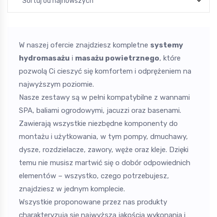
Sortuj od najnowszych
W naszej ofercie znajdziesz kompletne
systemy
hydromasażu
i
masażu powietrznego
, które
pozwolą Ci cieszyć się komfortem i odprężeniem na
najwyższym poziomie.
Nasze zestawy są w pełni kompatybilne z wannami
SPA
, baliami ogrodowymi,
jacuzzi
oraz basenami.
Zawierają wszystkie niezbędne komponenty do
montażu i użytkowania, w tym pompy, dmuchawy,
dysze,
rozdzielacze
,
zawory
, węże oraz kleje. Dzięki
temu nie musisz martwić się o dobór odpowiednich
elementów – wszystko, czego potrzebujesz,
znajdziesz w jednym komplecie.
Wszystkie proponowane przez nas produkty
charakteryzują się najwyższą jakością wykonania i