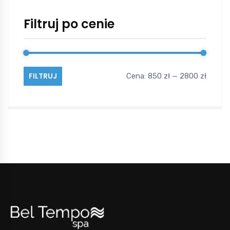
Filtruj po cenie
FILTRUJ
Cena:
850 zł
—
2800 zł
Cena
Cena
min
max